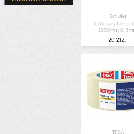
Schuller
Kétkezes falispat
1000mm 0, 3
20 212,-
TESA