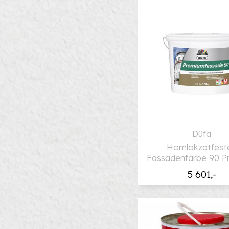
Düfa
Homlokzatfest
Fassadenfarbe 90 
5 601,-