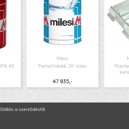
Milesi
HPA 43
Parkettalakk 2K vizes
Master
ker
47 835,-
Elállás a szerződéstől