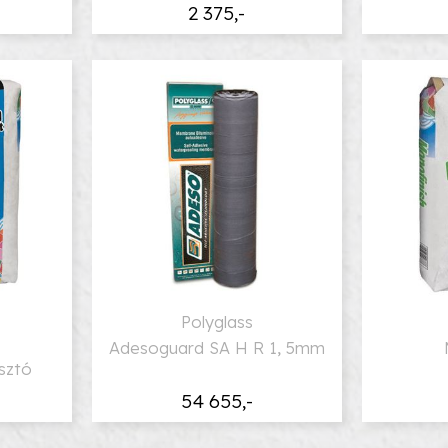
2 375,-
Polyglass
Adesoguard SA H R 1, 5mm
sztó
54 655,-