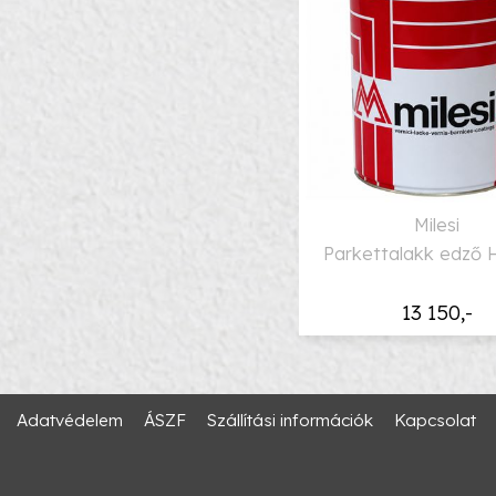
Milesi
Parkettalakk edző 
13 150,-
Adatvédelem
ÁSZF
Szállítási információk
Kapcsolat