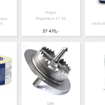
Mapei
ulya
Mapefibre ST 30
mm
eltávo
37 470,-
SBK