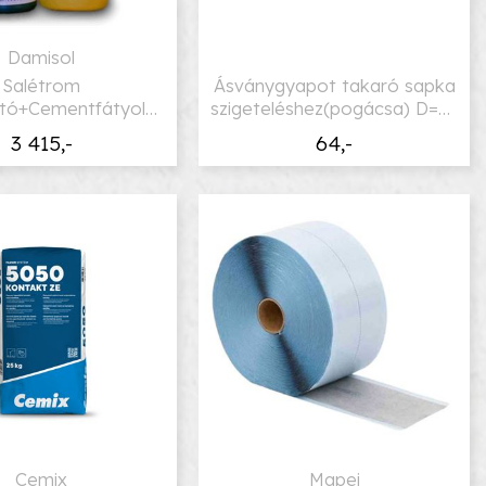
Damisol
Salétrom
Ásványgyapot takaró sapka
lító+Cementfátyol
szigeteléshez(pogácsa) D=67
eltávolító
mm
3 415,-
64,-
Cemix
Mapei