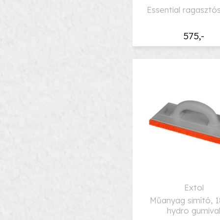
Essential ragasztó
575,-
Extol
Műanyag simító,
hydro gumiva