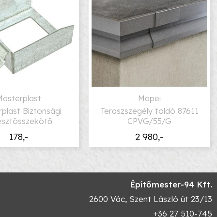
Masterplast
Mapei
plast Biztonsági
Teraszszegély toldó 87611
esztösszekötő
CPVG/55/G
178,-
2 980,-
Építőmester-94 Kft.
2600
Vác
,
Szent László út 23/13
+36 27 510-745