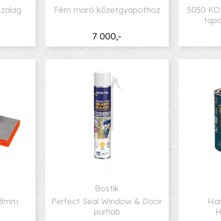
szalag
Fém maró kőzetgyapothoz
5050 KO
tapa
e
7 000,-
Bostik
 18mm
Perfect Seal Window & Door
Ha
l
purhab
H