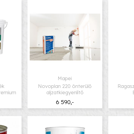
Mapei
ék
Novoplan 220 önterülő
Ragas
Premium
aljzatkiegyenlítő
6 590,-