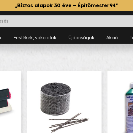
„Biztos alapok 30 éve – Építőmester94”
k
Festékek, vakolatok
Újdonságok
Akció