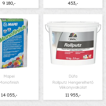
9 180,-
453,-
Mapei
Düfa
Monofinish
Rollputz Hengerelhető
Vékonyvakolat
14 055,-
11 955,-