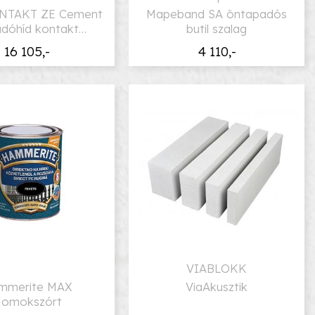
NTAKT ZE Cement
Mapeband SA öntapadós
dóhíd kontakt
butil szalag
sztrichekhez
16 105,-
4 110,-
VIABLOKK
mmerite MAX
ViaAkusztik
omokszórt