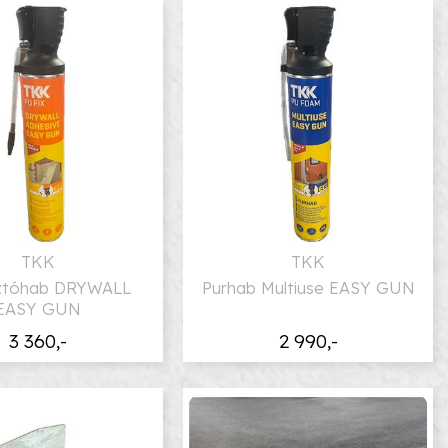
TKK
TKK
ztóhab DRYWALL
Purhab Multiuse EASY GUN
EASY GUN
3 360,-
2 990,-