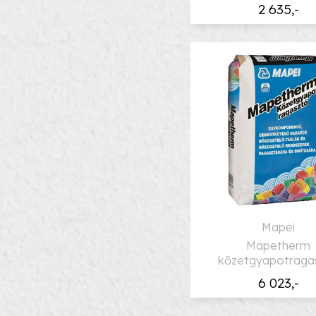
2 635,-
Mapei
Mapetherm
kőzetgyapotraga
6 023,-