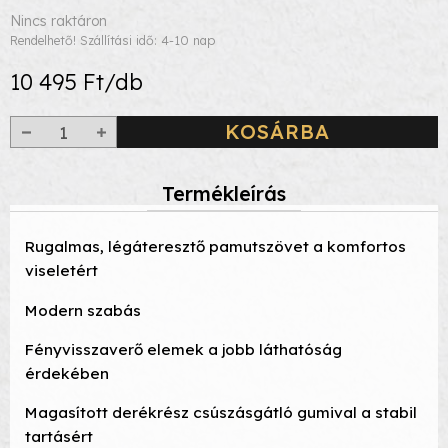
Nincs raktáron
Rendelhető! Szállítási idő: 4-10 nap
10 495 Ft/db
KOSÁRBA
Termékleírás
Rugalmas, légáteresztő pamutszövet a komfortos
viseletért
Modern szabás
Fényvisszaverő elemek a jobb láthatóság
érdekében
Magasított derékrész csúszásgátló gumival a stabil
tartásért