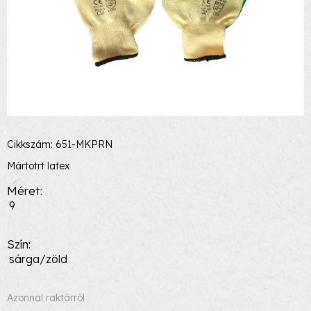
Cikkszám: 651-MKPRN
Mártotrt latex
Méret
9
Szín
sárga/zöld
Azonnal raktárról