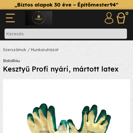
„Biztos alapok 30 éve – Építőmester94”
0
Szerszámok
/ Munkaruházat
BaloBau
Kesztyű Profi nyári, mártott latex