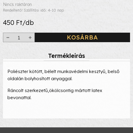
Nincs raktáron
Rendelhető! Szállítási idő: 4-10 nap
450 Ft/db
KOSÁRBA
Termékleírás
Poliészter kötött, bélelt munkavédelmi kesztyű, belső
oldalán bolyhosított anyaggal.
Ráncolt szerkezetű,ökölcsontig mártott latex
bevonattal.