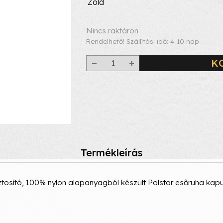
Zöld
Nincs raktáron
Rendelhető! Szállítási idő: 4-10 nap
K
Termékleírás
ztosító, 100% nylon alapanyagból készült Polstar esőruha kap