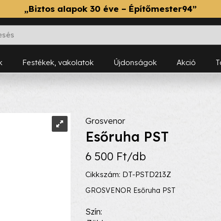
„Biztos alapok 30 éve – Építőmester94”
k
Festékek, vakolatok
Újdonságok
Akció
Grosvenor
Esőruha PST
6 500 Ft/db
Cikkszám: DT-PSTD213Z
GROSVENOR Esőruha PST
Szín