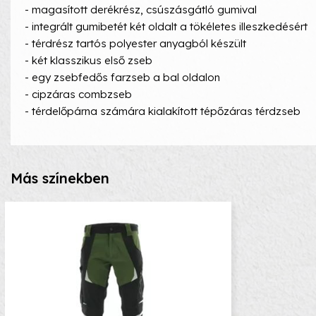
- magasított derékrész, csúszásgátló gumival
- integrált gumibetét két oldalt a tökéletes illeszkedésért
- térdrész tartós polyester anyagból készült
- két klasszikus első zseb
- egy zsebfedős farzseb a bal oldalon
- cipzáras combzseb
- térdelőpárna számára kialakított tépőzáras térdzseb
Más színekben