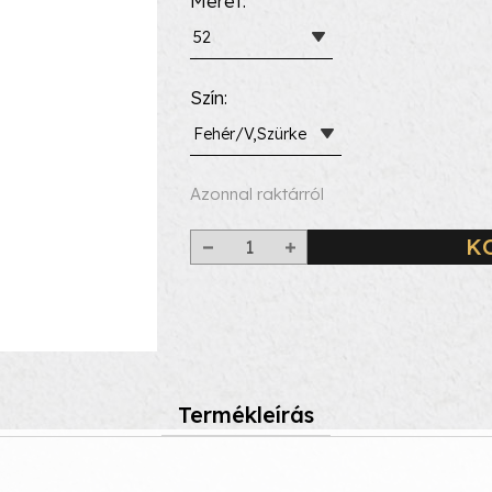
Méret
52
Szín
Fehér/V,Szürke
Azonnal raktárról
K
Termékleírás