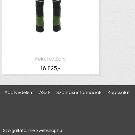
Fekete/Zöld
16 825,-
Adatvédelem
ÁSZF
Szállítási információk
Kapcsolat
Szolgáltató:
merxwebshop.hu