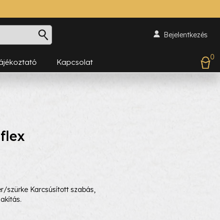
Bejelentkezés
0
Tájékoztató
Kapcsolat
flex
r/szürke Karcsúsított szabás,
akítás.