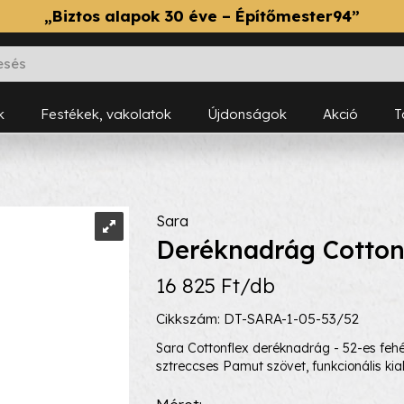
„Biztos alapok 30 éve – Építőmester94”
k
Festékek, vakolatok
Újdonságok
Akció
Sara
Deréknadrág Cotton
16 825 Ft/db
Cikkszám: DT-SARA-1-05-53/52
Sara Cottonflex deréknadrág - 52-es fehé
sztreccses Pamut szövet, funkcionális kial