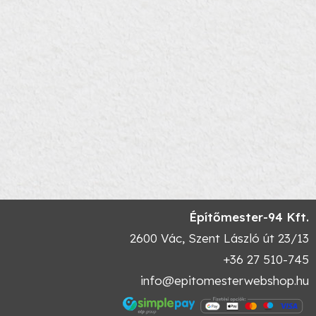
Építőmester-94 Kft.
2600
Vác
,
Szent László út 23/13
+36 27 510-745
info@epitomesterwebshop.hu