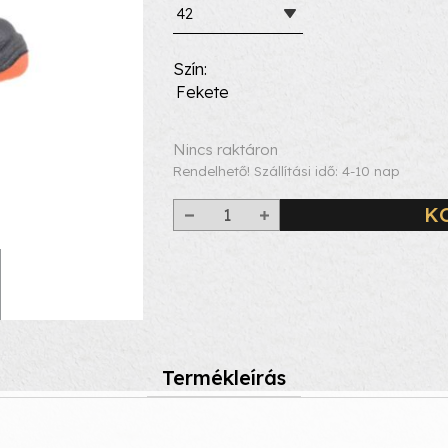
42
Szín
Fekete
Nincs raktáron
Rendelhető! Szállítási idő: 4-10 nap
K
Termékleírás