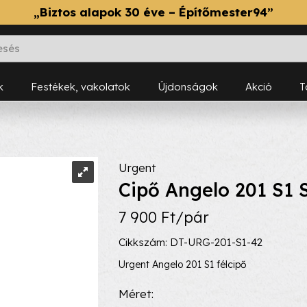
„Biztos alapok 30 éve – Építőmester94”
k
Festékek, vakolatok
Újdonságok
Akció
Urgent
Cipő Angelo 201 S1 
7 900 Ft/pár
Cikkszám: DT-URG-201-S1-42
Urgent Angelo 201 S1 félcipő
Méret