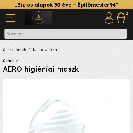
„Biztos alapok 30 éve – Építőmester94”
0
Szerszámok
/ Munkaruházat
Schuller
AERO higiéniai maszk