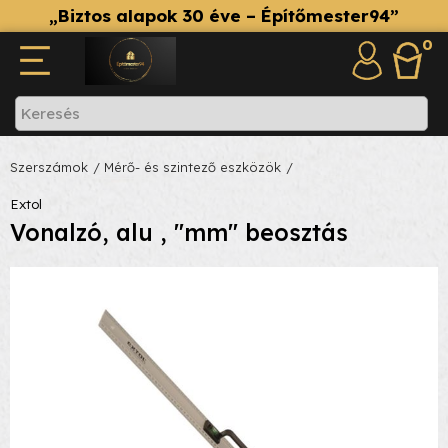
„Biztos alapok 30 éve – Építőmester94”
0
Szerszámok
/ Mérő- és szintező eszközök
/
Extol
Vonalzó, alu , "mm" beosztás