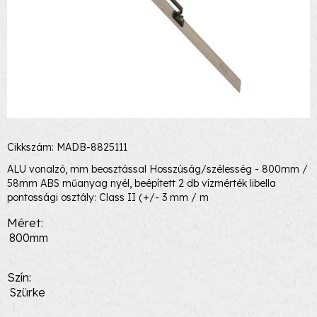
Cikkszám: MADB-8825111
ALU vonalzó, mm beosztással Hosszúság/szélesség - 800mm /
58mm ABS műanyag nyél, beépített 2 db vízmérték libella
pontossági osztály: Class II (+/- 3 mm / m
Méret
800mm
Szín
Szürke