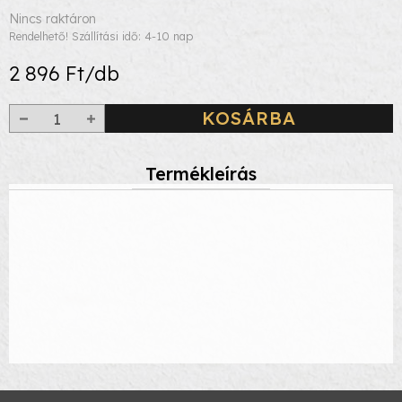
Nincs raktáron
Rendelhető! Szállítási idő: 4-10 nap
2 896 Ft/db
KOSÁRBA
Termékleírás