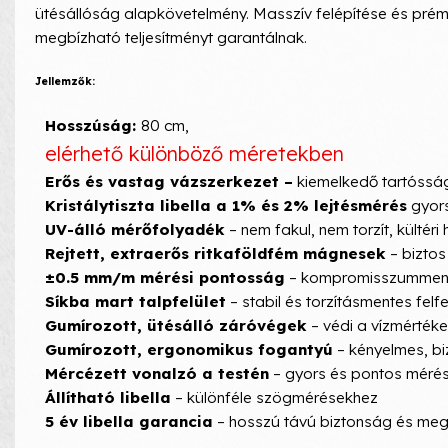
ütésállóság alapkövetelmény. Masszív felépítése és pré
megbízható teljesítményt garantálnak.
Jellemzők:
Hosszúság:
80 cm,
elérhető különböző méretekben
Erős és vastag vázszerkezet –
kiemelkedő tartósság
Kristálytiszta libella a 1% és 2% lejtésmérés
gyors
UV-álló mérőfolyadék
– nem fakul, nem torzít, kültéri
Rejtett, extraerős ritkaföldfém mágnesek
– biztos
±0.5 mm/m mérési pontosság
– kompromisszummente
Síkba mart talpfelület
– stabil és torzításmentes felfe
Gumírozott, ütésálló záróvégek
– védi a vízmértéke
Gumírozott, ergonomikus fogantyú
– kényelmes, b
Mércézett vonalzó a testén
– gyors és pontos mérés 
Állítható libella
– különféle szögmérésekhez
5 év libella garancia
– hosszú távú biztonság és meg