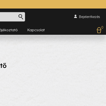
Bejelentkezés
0
Tájékoztató
Kapcsolat
tő