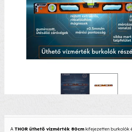
A
THOR üthető vízmérték 80cm
kifejezetten burkolók 