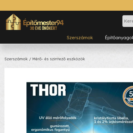
Szerszámok
Építőanyago
Szerszámok
/ Mérő- és szintező eszközök