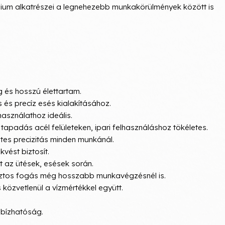
mium alkatrészei a legnehezebb munkakörülmények között is
 és hosszú élettartam.
 és precíz esés kialakításához.
 használathoz ideális.
 tapadás acél felületeken, ipari felhasználáshoz tökéletes.
s precizitás minden munkánál.
kvést biztosít.
t az ütések, esések során.
iztos fogás még hosszabb munkavégzésnél is.
közvetlenül a vízmértékkel együtt.
bízhatóság.