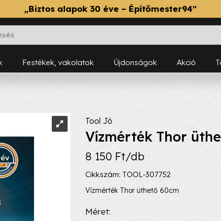
„Biztos alapok 30 éve – Építőmester94”
k
Festékek, vakolatok
Újdonságok
Akció
Tool Jó
Vízmérték Thor üthe
8 150 Ft/db
Cikkszám: TOOL-307752
Vízmérték Thor üthető 60cm
Méret