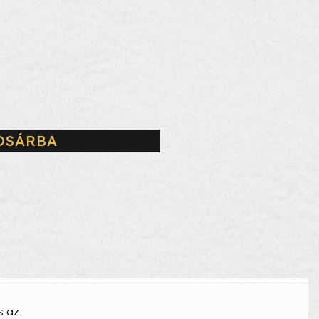
OSÁRBA
s az