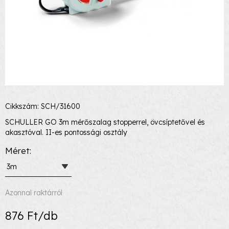
Cikkszám: SCH/31600
SCHULLER GO 3m mérőszalag stopperrel, övcsíptetővel és
akasztóval. II-es pontossági osztály
Méret
3m
Azonnal raktárról
876 Ft/db