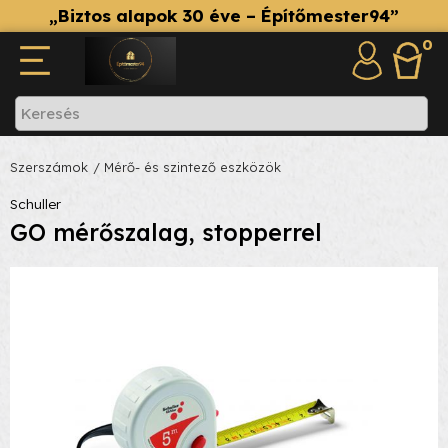
„Biztos alapok 30 éve – Építőmester94”
0
Szerszámok
/ Mérő- és szintező eszközök
Schuller
GO mérőszalag, stopperrel