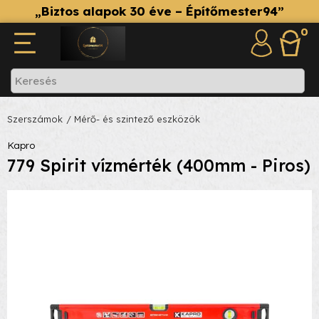
„Biztos alapok 30 éve – Építőmester94”
0
Szerszámok
/ Mérő- és szintező eszközök
Kapro
779 Spirit vízmérték (400mm - Piros)