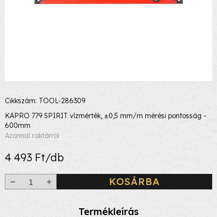
Cikkszám: TOOL-286309
KAPRO 779 SPIRIT vízmérték, ±0,5 mm/m mérési pontosság -
600mm
Azonnal raktárról
4 493 Ft/db
KOSÁRBA
Termékleírás