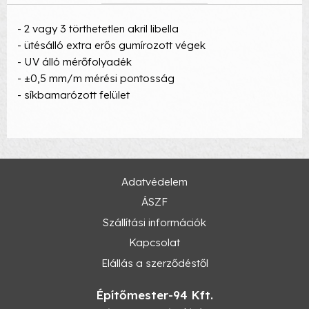
- 2 vagy 3 törthetetlen akril libella
- ütésálló extra erős gumírozott végek
- UV álló mérőfolyadék
- ±0,5 mm/m mérési pontosság
- síkbamarózott felület
Adatvédelem
ÁSZF
Szállítási információk
Kapcsolat
Elállás a szerződéstől
Építőmester-94 Kft.