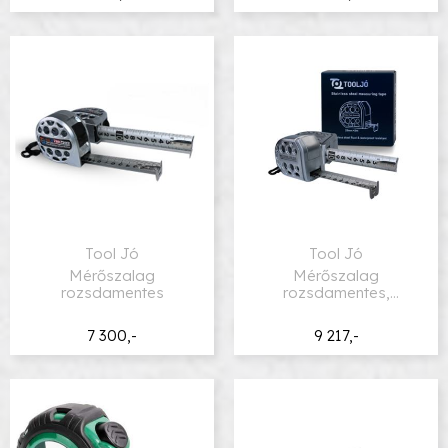
Tool Jó
Tool Jó
Mérőszalag
Mérőszalag
rozsdamentes
rozsdamentes,
mágneses
7 300,-
9 217,-