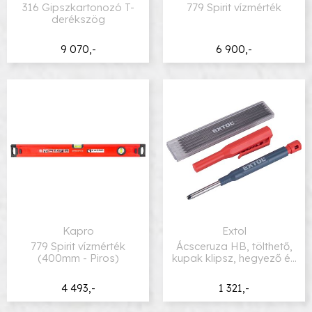
316 Gipszkartonozó T-
779 Spirit vízmérték
derékszög
9 070,-
6 900,-
Kapro
Extol
779 Spirit vízmérték
Ácsceruza HB, tölthető,
(400mm - Piros)
kupak klipsz, hegyező és
póthegy
4 493,-
1 321,-