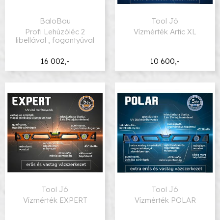
BaloBau
Tool Jó
Profi Lehúzóléc 2
Vízmérték Artic XL
libellával , fogantyúval
16 002,-
10 600,-
Tool Jó
Tool Jó
Vízmérték EXPERT
Vízmérték POLAR