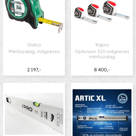
Stalco
Kapro
Mérőszalag, mágneses
Optivision 510 mágneses
mérőszalag
2 197,-
8 400,-