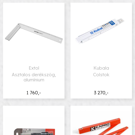
Extol
Kubala
Asztalos derékszög,
Colstok
alumínium
1 760,-
3 270,-