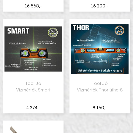
16 568,-
16 200,-
Tool Jó
Tool Jó
Vízmérték Smart
Vízmérték Thor üthető
4 274,-
8 150,-