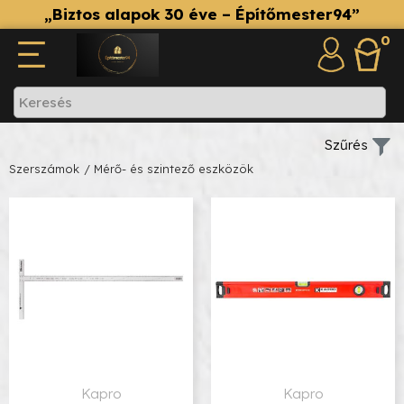
„Biztos alapok 30 éve – Építőmester94”
0
Szűrés
Szerszámok
/ Mérő- és szintező eszközök
Kapro
Kapro