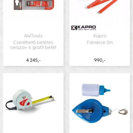
AWTools
Kapro
Cserélhető betétes
Famérce 2m
ceruza+ 6 grafit betét
4 245,-
990,-