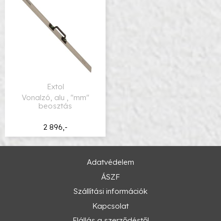
Extol
Vonalzó, alu , "mm"
beosztás
2 896,-
Adatvédelem
ÁSZF
Szállítási információk
Kapcsolat
Elállás a szerződéstől