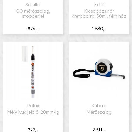
Schuller
Extol
GO mérőszalag,
Kicsapózsinór
stopperrel
krétaporral 30ml, fém ház
876,-
1 530,-
Polax
Kubala
Mély lyuk jelölő, 20mm-ig
Mérőszalag
222,-
2 311,-