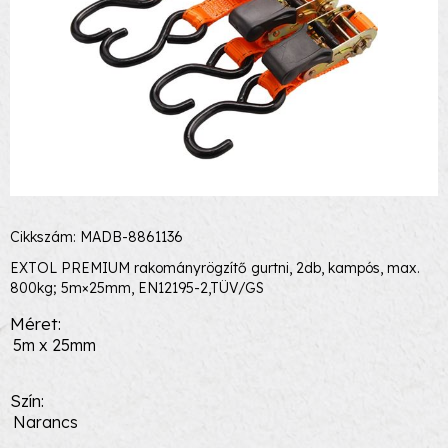
Cikkszám: MADB-8861136
EXTOL PREMIUM rakományrögzítő gurtni, 2db, kampós, max.
800kg; 5m×25mm, EN12195-2,TÜV/GS
Méret
5m x 25mm
Szín
Narancs