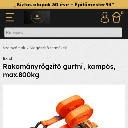
„Biztos alapok 30 éve – Építőmester94”
0
Szerszámok
/ Kiegészítő termékek
Extol
Rakományrögzítő gurtni, kampós,
max.800kg