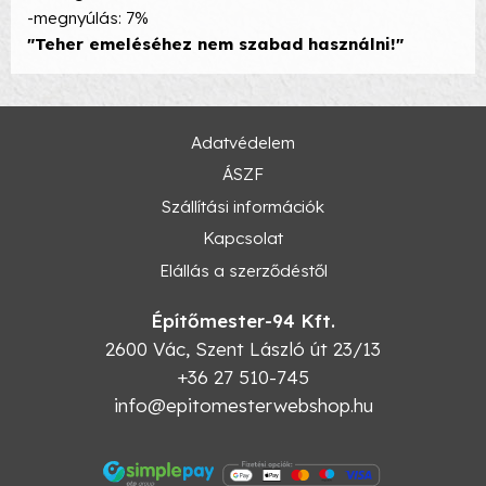
-megnyúlás: 7%
"Teher emeléséhez nem szabad használni!"
Adatvédelem
ÁSZF
Szállítási információk
Kapcsolat
Elállás a szerződéstől
Építőmester-94 Kft.
2600
Vác
,
Szent László út 23/13
+36 27 510-745
info@epitomesterwebshop.hu