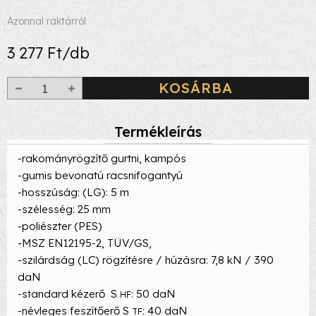
Azonnal raktárról
3 277 Ft/db
KOSÁRBA
Termékleírás
-rakományrögzítő gurtni, kampós
-gumis bevonatú racsnifogantyú
-hosszúság: (LG): 5 m
-szélesség: 25 mm
-poliészter (PES)
-MSZ EN12195-2, TÜV/GS,
-szilárdság (LC) rögzítésre / húzásra: 7,8 kN / 390
daN
-standard kézerő S
: 50 daN
HF
-névleges feszítőerő S
: 40 daN
TF