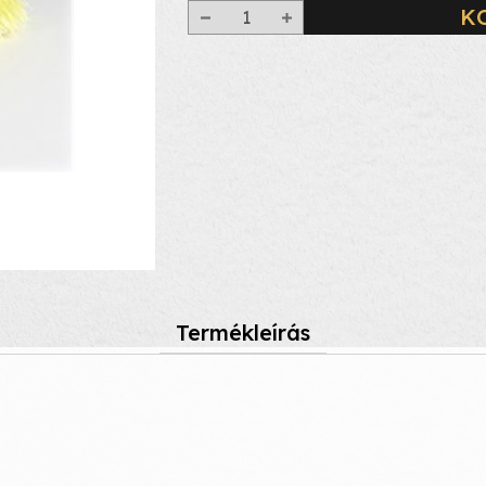
K
Termékleírás