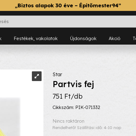
„Biztos alapok 30 éve – Építőmester94”
k
Festékek, vakolatok
Újdonságok
Akció
Star
Partvis fej
751 Ft/db
Cikkszám: PIK-071332
Nincs raktáron
Rendelhető! Szállítási idő: 4-10 nap