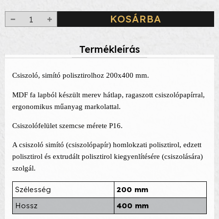
KOSÁRBA
Termékleírás
Csiszoló, simító polisztirolhoz 200x400 mm.
MDF fa lapból készült merev hátlap, ragaszott csiszolópapírral,
ergonomikus műanyag markolattal.
Csiszolófelület szemcse mérete P16.
A csiszoló simító (csiszolópapír) homlokzati polisztirol, edzett
polisztirol és extrudált polisztirol kiegyenlítésére (csiszolására)
szolgál.
Szélesség
200 mm
Hossz
400 mm