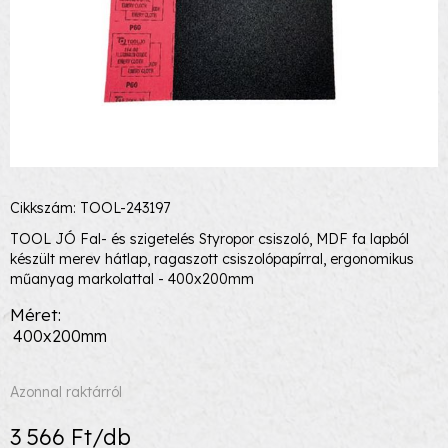
Cikkszám: TOOL-243197
TOOL JÓ Fal- és szigetelés Styropor csiszoló, MDF fa lapból
készült merev hátlap, ragaszott csiszolópapírral, ergonomikus
műanyag markolattal - 400x200mm
Méret
400x200mm
Azonnal raktárról
3 566 Ft/db