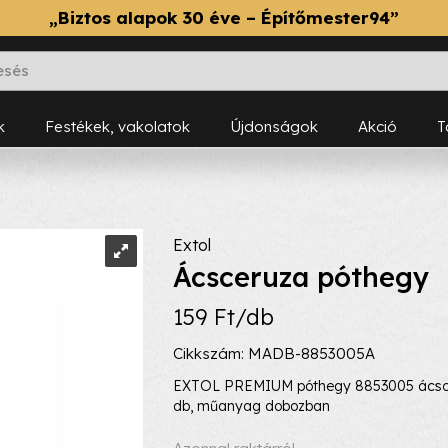
„Biztos alapok 30 éve – Építőmester94”
k
Festékek, vakolatok
Újdonságok
Akció
Extol
Ácsceruza póthegy
159 Ft/db
Cikkszám: MADB-8853005A
EXTOL PREMIUM póthegy 8853005 ácscer
db, műanyag dobozban