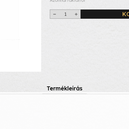
Azonnal raktárról
K
Termékleírás