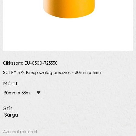
Cikkszám: EU-0300-723330
SCLEY 572 Krepp szalag precíziós - 30mm x 33m
Méret
30mm x 33m
Szín
Sárga
Azonnal raktárról