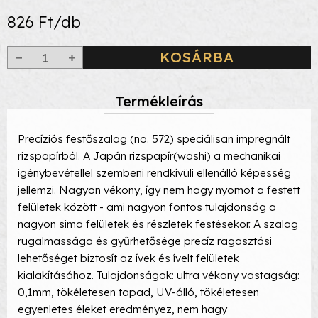
826 Ft/db
KOSÁRBA
Termékleírás
Precíziós festőszalag (no. 572) speciálisan impregnált
rizspapírból. A Japán rizspapír(washi) a mechanikai
igénybevétellel szembeni rendkívüli ellenálló képesség
jellemzi. Nagyon vékony, így nem hagy nyomot a festett
felületek között - ami nagyon fontos tulajdonság a
nagyon sima felületek és részletek festésekor. A szalag
rugalmassága és gyűrhetősége precíz ragasztási
lehetőséget biztosít az ívek és ívelt felületek
kialakításához. Tulajdonságok: ultra vékony vastagság:
0,1mm, tökéletesen tapad, UV-álló, tökéletesen
egyenletes éleket eredményez, nem hagy