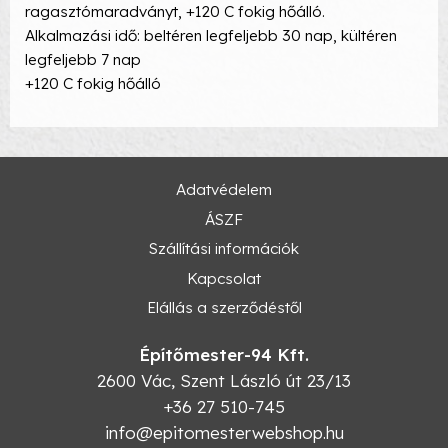
ragasztómaradványt, +120 C fokig hőálló.
Alkalmazási idő: beltéren legfeljebb 30 nap, kültéren
legfeljebb 7 nap
+120 C fokig hőálló
Adatvédelem
ÁSZF
Szállítási információk
Kapcsolat
Elállás a szerződéstől
Építőmester-94 Kft.
2600
Vác
,
Szent László út 23/13
+36 27 510-745
info@epitomesterwebshop.hu