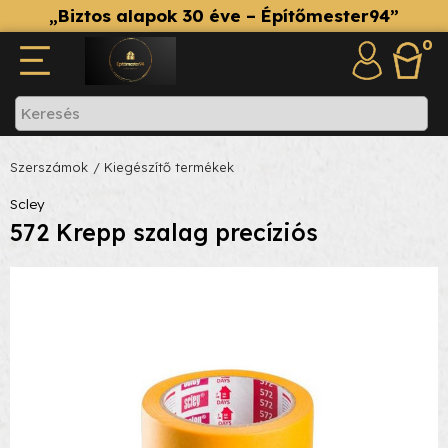
„Biztos alapok 30 éve – Építőmester94”
0
Szerszámok
/ Kiegészítő termékek
Scley
572 Krepp szalag precíziós