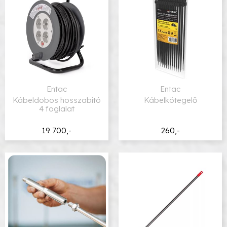
Entac
Entac
Kábeldobos hosszabító
Kábelkötegelő
4 foglalat
19 700,-
260,-