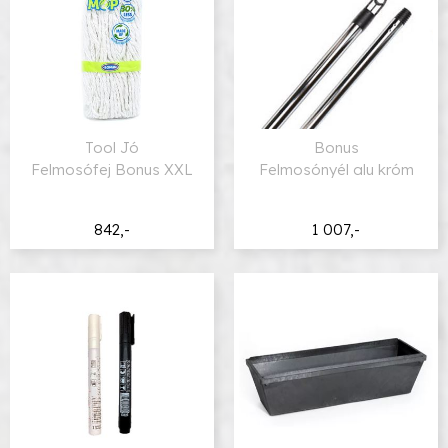
Tool Jó
Bonus
Felmosófej Bonus XXL
Felmosónyél alu króm
842,-
1 007,-