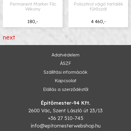
Permanent Marker Filc
Polisztirol vágó tartalék
Vékony
fűtőszál
180,-
4 460,-
next
Adatvédelem
ÁSZF
Szállítási információk
Kapcsolat
Elállás a szerződéstől
Építőmester-94 Kft.
2600
Vác
,
Szent László út 23/13
+36 27 510-745
info@epitomesterwebshop.hu