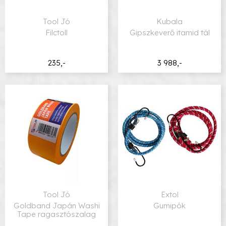
Tool Jó
Kubala
Filctoll
Gipszkeverő itamid tál
235,-
3 988,-
Tool Jó
Extol
Goldband Japán Washi
Gumipók
Tape ragasztószalag