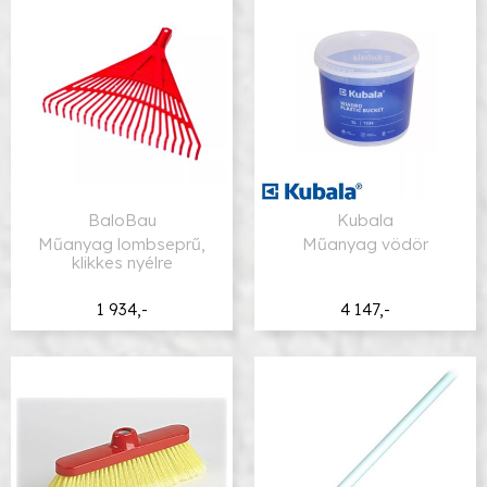
BaloBau
Kubala
Műanyag lombseprű,
Műanyag vödör
klikkes nyélre
1 934,-
4 147,-