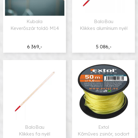
Kubala
BaloBau
Keverőszár toldó M14
Klikkes alumínium nyél
6 369,-
5 086,-
BaloBau
Extol
Klikkes fa nyél
Kőműves zsinór, sodort