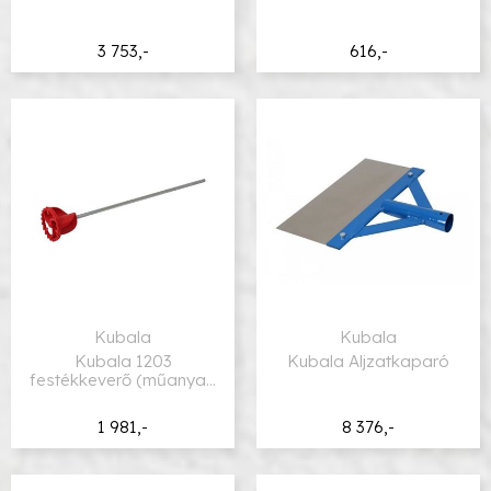
3 753,-
616,-
Kubala
Kubala
Kubala 1203
Kubala Aljzatkaparó
festékkeverő (műanyag
fej) HEX
1 981,-
8 376,-