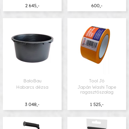
2 645,-
600,-
BaloBau
Tool Jó
Habarcs dézsa
Japán Washi Tape
ragasztószalag
3 048,-
1 525,-