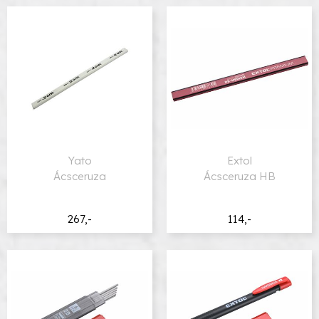
Yato
Extol
Ácsceruza
Ácsceruza HB
267,-
114,-