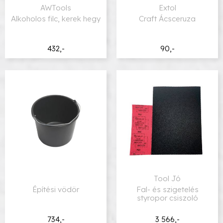
AWTools
Extol
Alkoholos filc, kerek hegy
Craft Ácsceruza
432,-
90,-
Tool Jó
Építési vödör
Fal- és szigetelés
styropor csiszoló
734,-
3 566,-