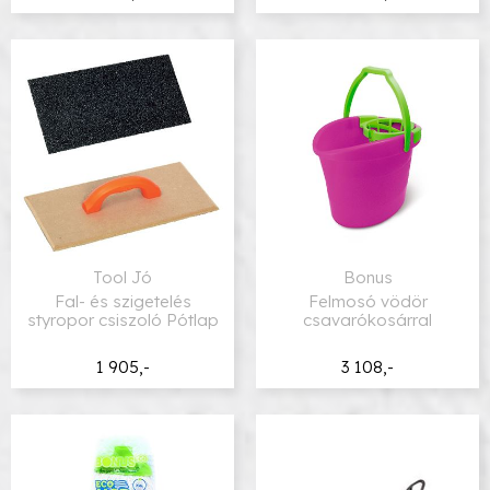
Tool Jó
Bonus
Fal- és szigetelés
Felmosó vödör
styropor csiszoló Pótlap
csavarókosárral
1 905,-
3 108,-