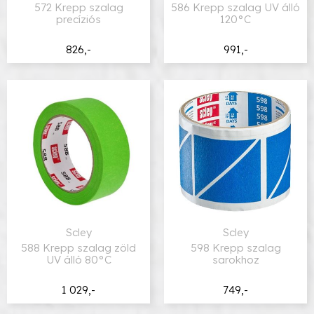
572 Krepp szalag
586 Krepp szalag UV álló
precíziós
120°C
826,-
991,-
Scley
Scley
588 Krepp szalag zöld
598 Krepp szalag
UV álló 80°C
sarokhoz
1 029,-
749,-