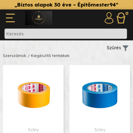
„Biztos alapok 30 éve – Építőmester94”
0
Szűrés
Szerszámok
/ Kiegészítő termékek
Scley
Scley