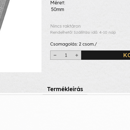
Méret
50mm
Nincs raktáron
Rendelhető! Szállítási idő: 4-10 nap
Csomagolás:
2
csom./
K
Termékleírás