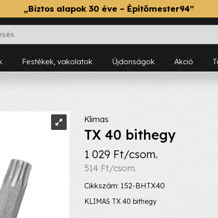
„Biztos alapok 30 éve – Építőmester94”
k
Festékek, vakolatok
Újdonságok
Akció
Klimas
TX 40 bithegy
1 029 Ft/csom.
514 Ft/csom.
Cikkszám: 152-BHTX40
KLIMAS TX 40 bithegy