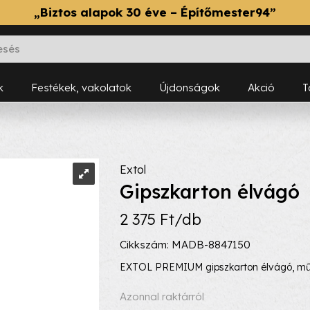
„Biztos alapok 30 éve – Építőmester94”
k
Festékek, vakolatok
Újdonságok
Akció
Extol
Gipszkarton élvágó
2 375 Ft/db
Cikkszám: MADB-8847150
EXTOL PREMIUM gipszkarton élvágó, műa
Azonnal raktárról