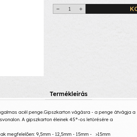
K
Termékleírás
Rugalmas acél penge.Gipszkarton vágásra - a penge átvágja a
svonalon. A gipszkarton éleinek 45°-os letörésére a
ának megfelelően: 9,5mm - 12,5mm - 15mm - >15mm