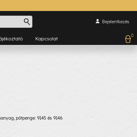
Bejelentkezés
0
Tájékoztató
Kapcsolat
nyag, pótpenge: 9145 és 9146