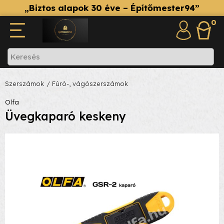
„Biztos alapok 30 éve – Építőmester94”
0
Szerszámok
/ Fúró-, vágószerszámok
Olfa
Üvegkaparó keskeny