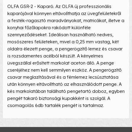
OLFA GSR-2 - Kaparó. Az OLFA új professzionális
kaparójával könnyen eltávolíthatja az üvegfelületekről
a festék-ragasztó maradványokat, matricákat, illetve a
konyhai főzőlapokra rakódott különféle
szennyeződéseket. Ideálisan használható nedves,
mosószeres felületeken, mivel a 0,25 mm vastag, két
oldalra élezett penge, a pengerögzítő lemez és csavar
is rozsdamentes acélból készült. A kényelmes
üvegszállal erősített markolat aceton álló. A penge
cseréjéhez nem kell semmilyen eszköz. A pengerögzítő
csavar meglazításával és a fémlemez lecsúsztatása
után könnyen eltávolítható az elhasználódott penge. A
kés markolatában található pengetartó doboz, egyben
pengét takaró biztonsági kupakként is szolgál. A
csomagolás 6db tartalék pengét is tartalmaz.