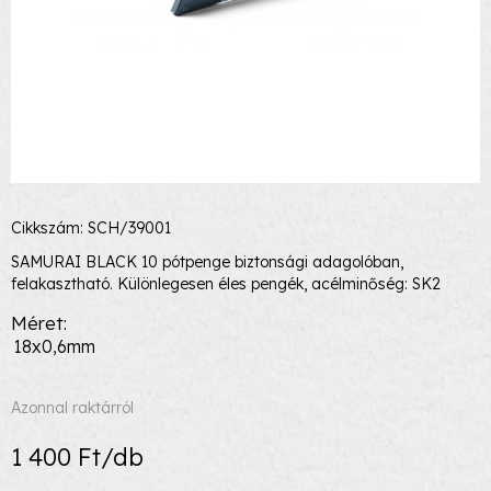
Cikkszám: SCH/39001
SAMURAI BLACK 10 pótpenge biztonsági adagolóban,
felakasztható. Különlegesen éles pengék, acélminőség: SK2
Méret
18x0,6mm
Azonnal raktárról
1 400 Ft/db