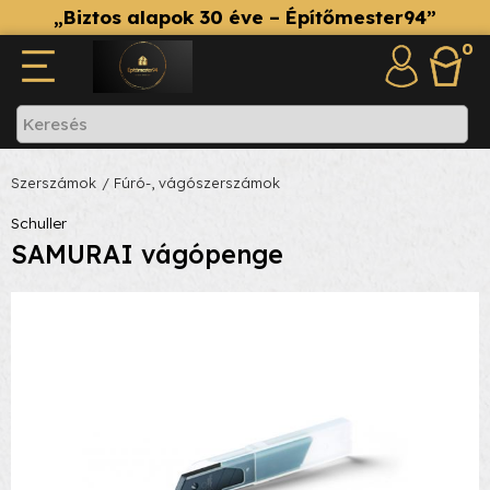
„Biztos alapok 30 éve – Építőmester94”
0
Szerszámok
/ Fúró-, vágószerszámok
Schuller
SAMURAI vágópenge