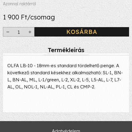
Azonnal raktárról
1 900 Ft/csomag
KOSÁRBA
Termékleírás
OLFA LB-10 - 18mm-es standard tördelhető penge. A
következő standard késekhez alkalmazható: SL-1, BN-
L, BN-AL, ML, L-1/green, L-2, XL-2, L-5, L5-AL, L-7, L7-
AL, OL, NOL-1, NL-AL, PL-1, CL és CMP-2.
Adatvédelem