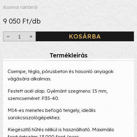
Azonnal raktárról
9 050 Ft/db
KOSÁRBA
Termékleírás
Csempe, tégla, pórusbeton és hasonló anyagok
vágására alkalmas.
Festett acél alap. Gyémánt szegmens: 15 mm,
szemcseméret: P35-40.
M14-es menetes befogó tengely, ideális
sarokcsiszológépekhez.
Kiegészítő hűtés nélkül is használható. Maximális
fordulatszám: 13.000 ford./perc