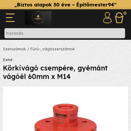
„Biztos alapok 30 éve – Építőmester94”
0
Szerszámok
/ Fúró-, vágószerszámok
Extol
Körkivágó csempére, gyémánt
vágóél 60mm x M14