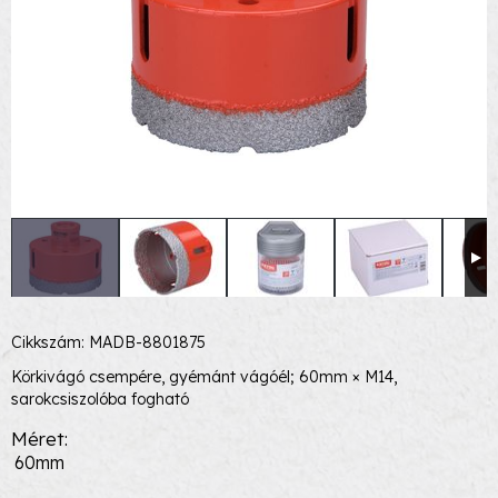
Cikkszám: MADB-8801875
Körkivágó csempére, gyémánt vágóél; 60mm × M14,
sarokcsiszolóba fogható
Méret
60mm