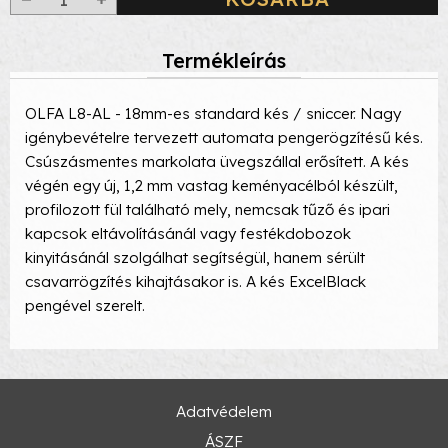
Termékleírás
OLFA L8-AL - 18mm-es standard kés / sniccer. Nagy
igénybevételre tervezett automata pengerögzítésű kés.
Csúszásmentes markolata üvegszállal erősített. A kés
végén egy új, 1,2 mm vastag keményacélból készült,
profilozott fül található mely, nemcsak tűző és ipari
kapcsok eltávolításánál vagy festékdobozok
kinyitásánál szolgálhat segítségül, hanem sérült
csavarrögzítés kihajtásakor is. A kés ExcelBlack
pengével szerelt.
Adatvédelem
ÁSZF