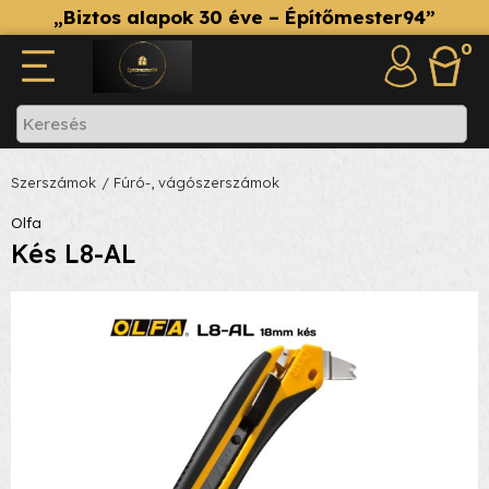
„Biztos alapok 30 éve – Építőmester94”
0
Szerszámok
/ Fúró-, vágószerszámok
Olfa
Kés L8-AL