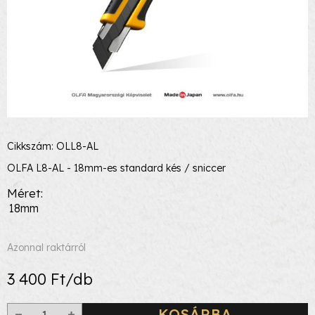
Cikkszám: OLL8-AL
OLFA L8-AL - 18mm-es standard kés / sniccer
Méret
18mm
Azonnal raktárról
3 400 Ft/db
KOSÁRBA