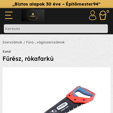
„Biztos alapok 30 éve – Építőmester94”
0
Szerszámok
/ Fúró-, vágószerszámok
Extol
Fűrész, rókafarkú