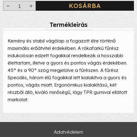
KOSÁRBA
Termékleírás
Kemény és stabil vágólap a fogazott élre történő
maximális erőátvitel érdekében. A rókafarkú fűrész
indukciósan edzett fogakkal rendelkezik a hosszabb
élettartam, illetve a gyors és pontos vágás érdekében.
45° és a 90° szög megjelölve a fűrészen. A fűrész
Speciális, három élű fogakkal lett kialakítva a gyors és
pontos, vágás miatt. Ergonómikus kialakítású, két
részből álló, kiváló minőségű, lágy TPR gumival ellátott
markolat.
Adatvédelem