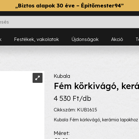
„Biztos alapok 30 éve – Építőmester94”
k
Festékek, vakolatok
Újdonságok
Akció
Kubala
Fém körkivágó, ker
4 530 Ft/db
Cikkszám: KUB1615
Kubala Fém körkivágó, kerámia lapokho
Méret