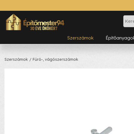
Szerszámok
Építőanyago
Szerszámok
/ Fúró-, vágószerszámok