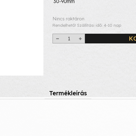
30-90mm
Nincs raktáron
Rendelhető! Szállítási idő: 4-10 nap
K
Termékleírás