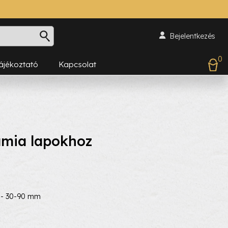
Bejelentkezés
0
Tájékoztató
Kapcsolat
ámia lapokhoz
z - 30-90 mm