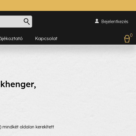
Bejelentkezés
0
Tájékoztató
Kapcsolat
khenger,
indkét oldalon kerekített