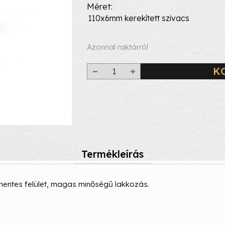
Méret
110x6mm kerekített szivacs
Azonnal raktárról
K
Termékleírás
ntes felület, magas minőségű lakkozás.