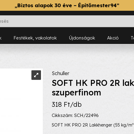
„Biztos alapok 30 éve – Építőmester94”
k
Festékek, vakolatok
Újdonságok
Akció
Schuller
SOFT HK PRO 2R lak
szuperfinom
318 Ft/db
Cikkszám: SCH/22496
SOFT HK PRO 2R Lakkhenger (55 kg/m³) m