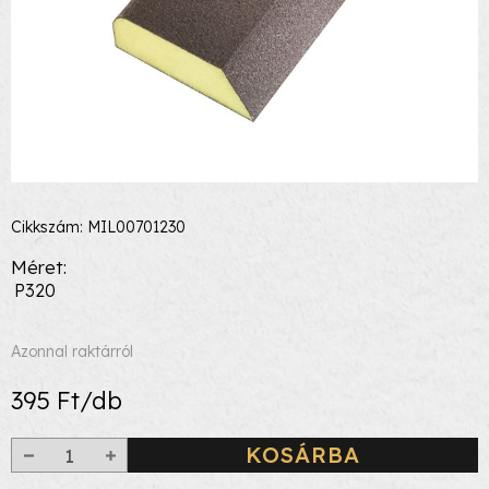
Cikkszám: MIL00701230
Méret
P320
Azonnal raktárról
395 Ft/db
KOSÁRBA