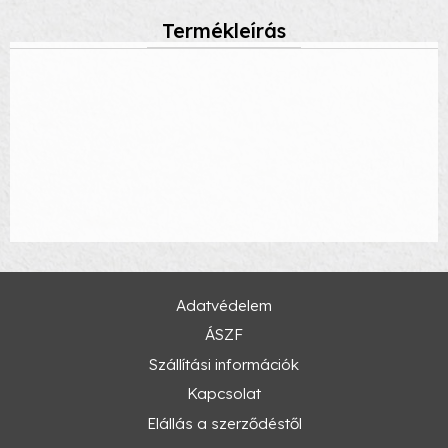
Termékleírás
Adatvédelem
ÁSZF
Szállítási információk
Kapcsolat
Elállás a szerződéstől