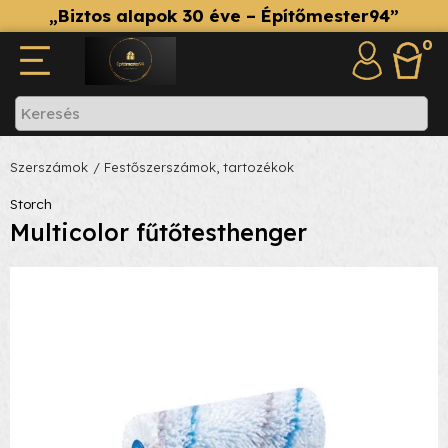
„Biztos alapok 30 éve – Építőmester94”
0
Szerszámok
/ Festőszerszámok, tartozékok
Storch
Multicolor fűtőtesthenger