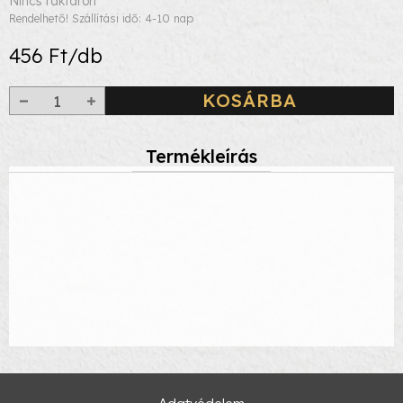
Nincs raktáron
Rendelhető! Szállítási idő: 4-10 nap
456 Ft/db
KOSÁRBA
Termékleírás