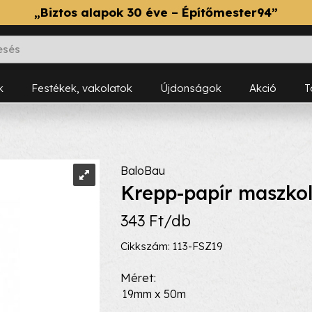
„Biztos alapok 30 éve – Építőmester94”
k
Festékek, vakolatok
Újdonságok
Akció
BaloBau
Krepp-papír maszkol
343 Ft/db
Cikkszám: 113-FSZ19
Méret
19mm x 50m