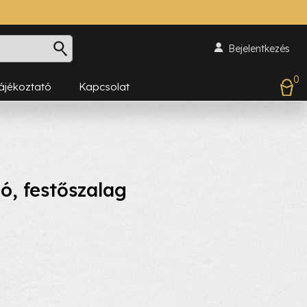
Bejelentkezés
0
Tájékoztató
Kapcsolat
ó, festőszalag