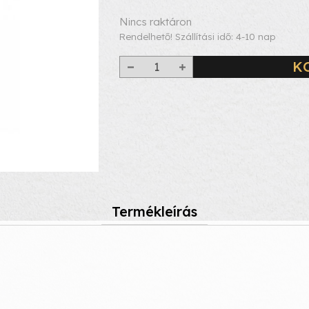
Nincs raktáron
Rendelhető! Szállítási idő: 4-10 nap
K
Termékleírás