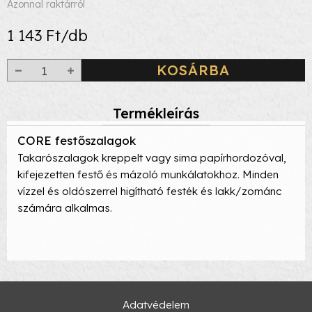
Azonnal raktárról
1 143 Ft/db
KOSÁRBA
Termékleírás
CORE festőszalagok
Takarószalagok kreppelt vagy sima papírhordozóval,
kifejezetten festő és mázoló munkálatokhoz. Minden
vízzel és oldószerrel higítható festék és lakk/zománc
számára alkalmas.
Adatvédelem