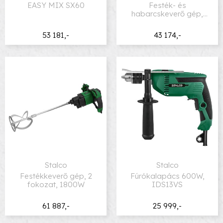
EASY MIX SX60
Festék- és
habarcskeverő gép,
1200W
53 181,-
43 174,-
Stalco
Stalco
Festékkeverő gép, 2
Fúrókalapács 600W,
fokozat, 1800W
IDS13VS
61 887,-
25 999,-