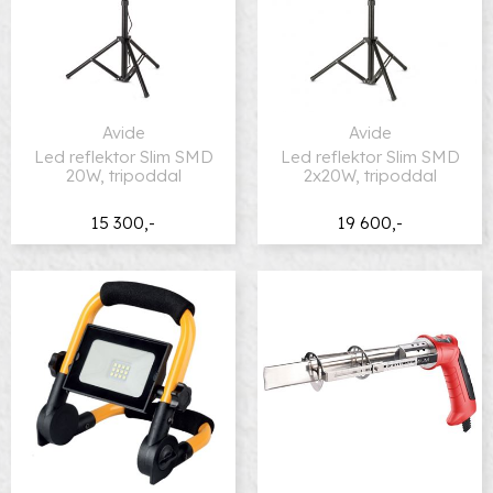
Avide
Avide
Led reflektor Slim SMD
Led reflektor Slim SMD
20W, tripoddal
2x20W, tripoddal
15 300,-
19 600,-