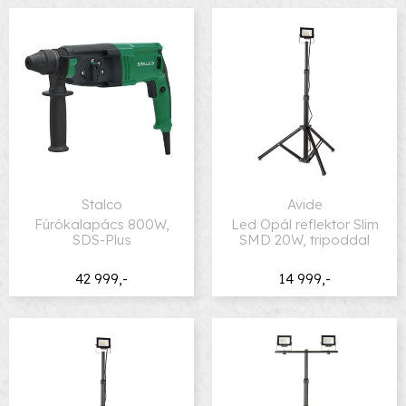
Stalco
Avide
Fúrókalapács 800W,
Led Opál reflektor Slim
SDS-Plus
SMD 20W, tripoddal
42 999,-
14 999,-