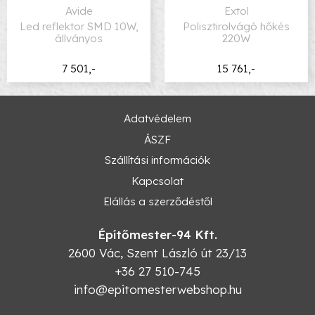
Avide
Extol
Led reflektor SMD 10W,
Polisztirolvágó hőkés
állványos
220W
7 501,-
15 761,-
Adatvédelem
ÁSZF
Szállítási információk
Kapcsolat
Elállás a szerződéstől
Építőmester-94 Kft.
2600
Vác
,
Szent László út 23/13
+36 27 510-745
info@epitomesterwebshop.hu