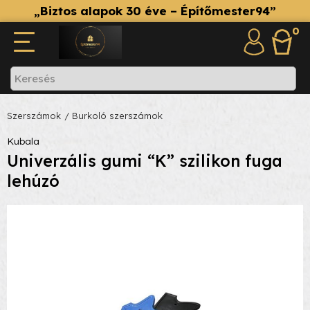
„Biztos alapok 30 éve – Építőmester94”
0
Szerszámok
/ Burkoló szerszámok
Kubala
Univerzális gumi “K” szilikon fuga
lehúzó