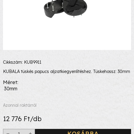
Cikkszám: KUB9911
KUBALA tüskés papucs aljzatkiegyenlítéshez. Tüskehossz: 30mm
Méret
30mm
Azonnal raktárról
12 776 Ft/db
KOSÁRBA