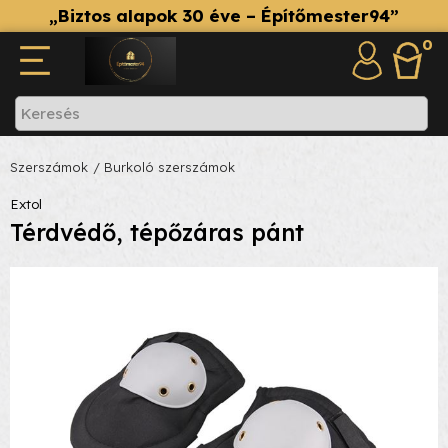
„Biztos alapok 30 éve – Építőmester94”
0
Szerszámok
/ Burkoló szerszámok
Extol
Térdvédő, tépőzáras pánt