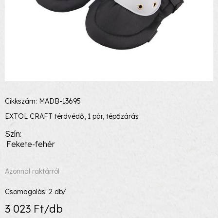
Cikkszám: MADB-13695
EXTOL CRAFT térdvédő, 1 pár, tépőzárás
Szín
Fekete-fehér
Azonnal raktárról
Csomagolás:
2
db/
3 023 Ft/db