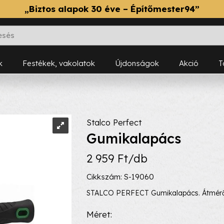
„Biztos alapok 30 éve – Építőmester94”
k
Festékek, vakolatok
Újdonságok
Akció
Stalco Perfect
Gumikalapács
2 959 Ft/db
Cikkszám: S-19060
STALCO PERFECT Gumikalapács. Átmérő
Méret