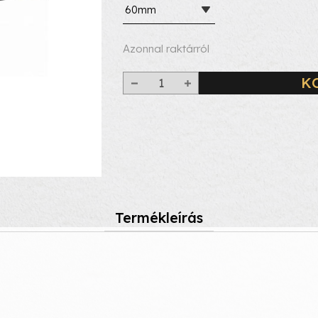
60mm
Azonnal raktárról
K
Termékleírás