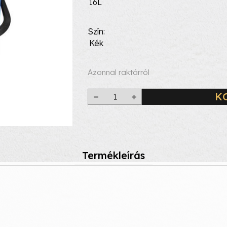
16L
Szín
Kék
Azonnal raktárról
K
Termékleírás