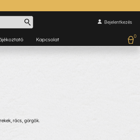
Bejelentkezés
0
Tájékoztató
Kapcsolat
ekek, rács, görgők.