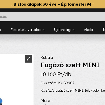
„Biztos alapok 30 éve – Építőmester94”
k
Festékek, vakolatok
Újdonságok
Akció
Kubala
Fugázó szett MINI
10 160 Ft/db
Cikkszám: KUB9907
KUBALA fugázó szett MINI. 16L vödör, ker
Méret