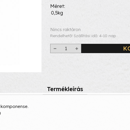
Méret
0,5kg
Nincs raktáron
Rendelhető! Szállítási idő: 4-10 nap
K
Termékleírás
k komponense.
0