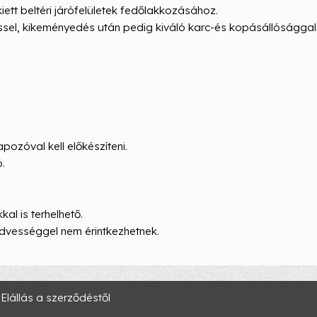
iett beltéri járófelületek fedőlakkozásához.
éssel, kikeményedés után pedig kiváló karc-és kopásállósággal
ozóval kell előkészíteni.
.
al is terhelhető.
nedvességgel nem érintkezhetnek.
Elállás a szerződéstől