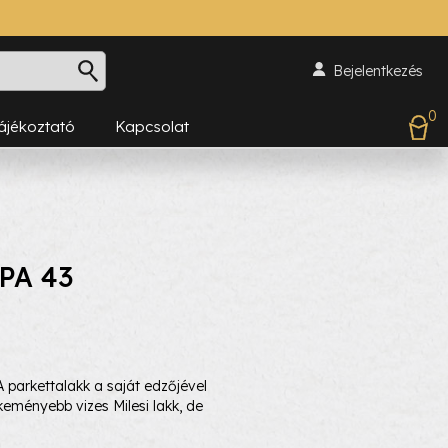
Bejelentkezés
0
Tájékoztató
Kapcsolat
HPA 43
 parkettalakk a saját edzőjével
keményebb vizes Milesi lakk, de