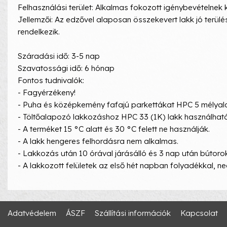
Felhasználási terület: Alkalmas fokozott igénybevételnek k
Jellemzői: Az edzővel alaposan összekevert lakk jó terül
rendelkezik.
Száradási idő: 3-5 nap
Szavatossági idő: 6 hónap
Fontos tudnivalók:
- Fagyérzékeny!
- Puha és középkemény fafajú parkettákat HPC 5 mélyalap
- Töltőalapozó lakkozáshoz HPC 33 (1K) lakk használható
- A terméket 15 °C alatt és 30 °C felett ne használják.
- A lakk hengeres felhordásra nem alkalmas.
- Lakkozás után 10 órával járásálló és 3 nap után bútorokk
- A lakkozott felületek az első hét napban folyadékkal, 
Adatvédelem
ÁSZF
Szállítási információk
Kapcsolat