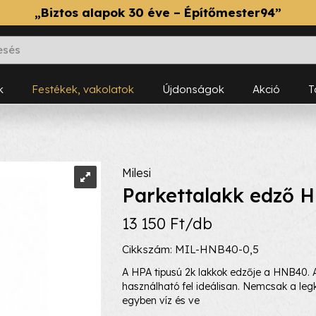
„Biztos alapok 30 éve – Építőmester94”
k
Festékek, vakolatok
Újdonságok
Akció
Milesi
Parkettalakk edző 
13 150 Ft/db
Cikkszám: MIL-HNB40-0,5
A HPA tipusú 2k lakkok edzője a HNB40. A
használható fel ideálisan. Nemcsak a leg
egyben víz és ve