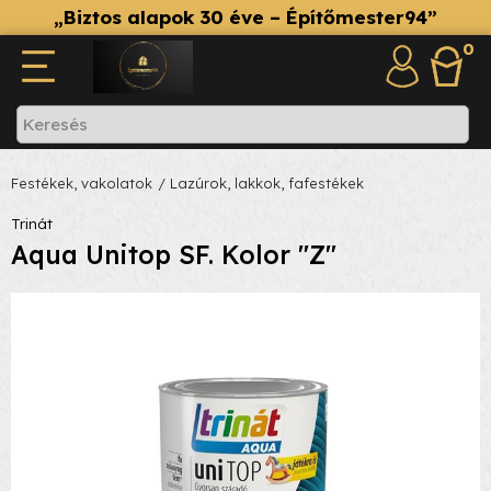
„Biztos alapok 30 éve – Építőmester94”
0
Festékek, vakolatok
/ Lazúrok, lakkok, fafestékek
Trinát
Aqua Unitop SF. Kolor "Z"