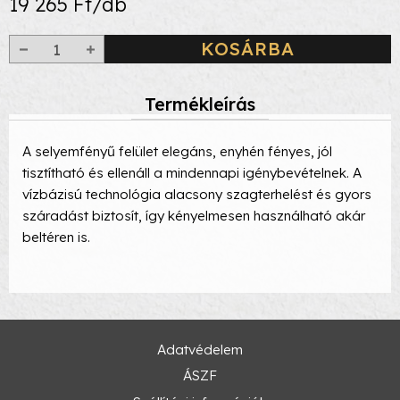
19 265 Ft/db
KOSÁRBA
Termékleírás
A selyemfényű felület elegáns, enyhén fényes, jól
tisztítható és ellenáll a mindennapi igénybevételnek. A
vízbázisú technológia alacsony szagterhelést és gyors
száradást biztosít, így kényelmesen használható akár
beltéren is.
Adatvédelem
ÁSZF