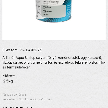
Cikkszám: Pik-114702-2,5
A Trinát Aqua Unitop selyemfényű zománcfesték egy korszerű,
vízbázisú bevonat, amely tartós és esztétikus felületet biztosít fa-
és fémfelületeken.
Méret
2,5kg
Nincs raktáron
Rendelhető! Szállítási idő: 4-10 nap