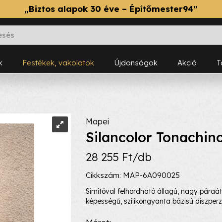
„Biztos alapok 30 éve – Építőmester94”
k
Festékek, vakolatok
Újdonságok
Akció
Mapei
Silancolor Tonachin
28 255 Ft/db
Cikkszám: MAP-6A090025
Simítóval felhordható állagú, nagy páraát
képességű, szilikongyanta bázisú diszperzi