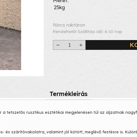
Méret
25kg
Nincs raktáron
Rendelhető! Szállítási idő: 4-10 nap
K
Termékleírás
a tetszetős rusztikus esztétikai megjelenésen túl az aljzatnak nagy
és szárítóvakolatra, valamint jól kötött, meglévő festésre is. Külön