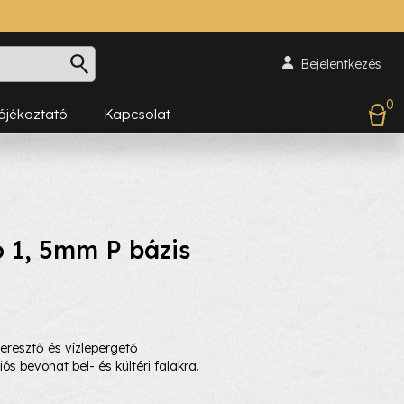
Bejelentkezés
0
Tájékoztató
Kapcsolat
o 1, 5mm P bázis
eresztő és vízlepergető
ós bevonat bel- és kültéri falakra.