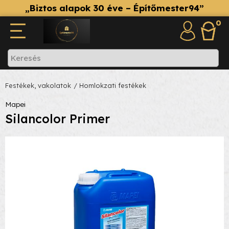
„Biztos alapok 30 éve – Építőmester94”
0
Festékek, vakolatok
/ Homlokzati festékek
Mapei
Silancolor Primer