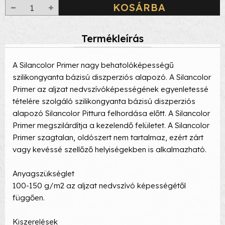
KOSÁRBA
Termékleírás
A Silancolor Primer nagy behatolóképességű
szilikongyanta bázisú diszperziós alapozó. A Silancolor
Primer az aljzat nedvszívóképességének egyenletessé
tételére szolgáló szilikongyanta bázisú diszperziós
alapozó Silancolor Pittura felhordása előtt. A Silancolor
Primer megszilárdítja a kezelendő felületet. A Silancolor
Primer szagtalan, oldószert nem tartalmaz, ezért zárt
vagy kevéssé szellőző helyiségekben is alkalmazható.
Anyagszükséglet
100-150 g/m2 az aljzat nedvszívó képességétől
függően.
Kiszerelések