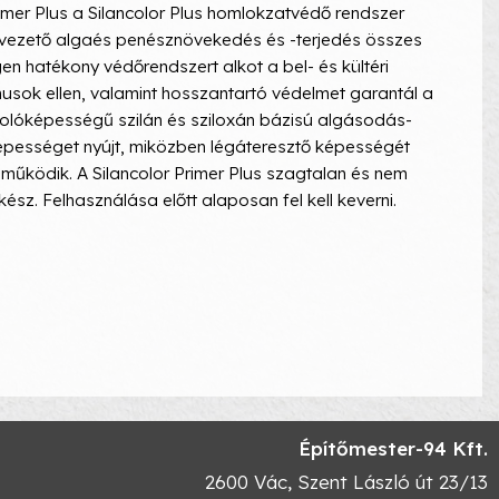
rimer Plus a Silancolor Plus homlokzatvédő rendszer
hoz vezető algaés penésznövekedés és -terjedés összes
en hatékony védőrendszert alkot a bel- és kültéri
musok ellen, valamint hosszantartó védelmet garantál a
tolóképességű szilán és sziloxán bázisú algásodás-
 képességet nyújt, miközben légáteresztő képességét
 működik. A Silancolor Primer Plus szagtalan és nem
ész. Felhasználása előtt alaposan fel kell keverni.
Építőmester-94 Kft.
2600
Vác
,
Szent László út 23/13