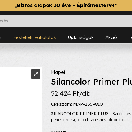
„Biztos alapok 30 éve – Építőmester94”
k
Festékek, vakolatok
Újdonságok
Akció
Mapei
Silancolor Primer Pl
52 424 Ft/db
Cikkszám: MAP-2559810
SILANCOLOR PRIMER PLUS - Szilán- és s
penészedésgátló diszperziós alapozó.