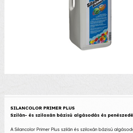
SILANCOLOR PRIMER PLUS
Szilán- és sziloxán bázisú algásodás és penészed
A Silancolor Primer Plus szilán és sziloxán bázisú algáso