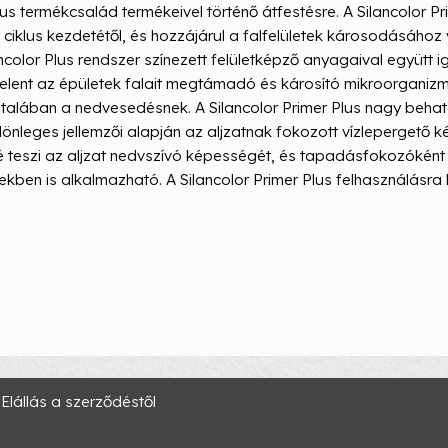
us termékcsalád termékeivel történő átfestésre. A Silancolor P
tési ciklus kezdetétől, és hozzájárul a falfelületek károsodásá
color Plus rendszer színezett felületképző anyagaival együtt ig
 jelent az épületek falait megtámadó és károsító mikroorganiz
ltalában a nedvesedésnek. A Silancolor Primer Plus nagy beha
lönleges jellemzői alapján az aljzatnak fokozott vízlepergető
ssé teszi az aljzat nedvszívó képességét, és tapadásfokozóként
ekben is alkalmazható. A Silancolor Primer Plus felhasználásra k
Elállás a szerződéstől