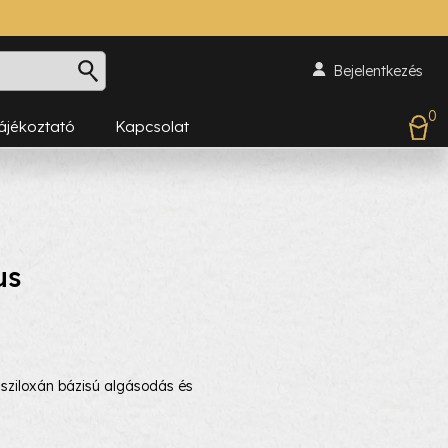
Bejelentkezés
0
Tájékoztató
Kapcsolat
us
ziloxán bázisú algásodás és