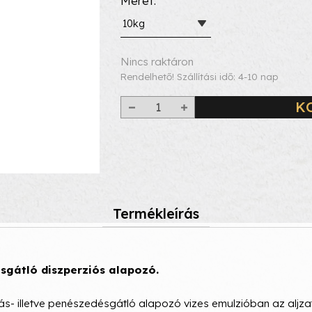
Méret
10kg
Nincs raktáron
Rendelhető! Szállítási idő: 4-10 nap
K
Termékleírás
ésgátló diszperziós alapozó.
dás- illetve penészedésgátló alapozó vizes emulzióban az aljza