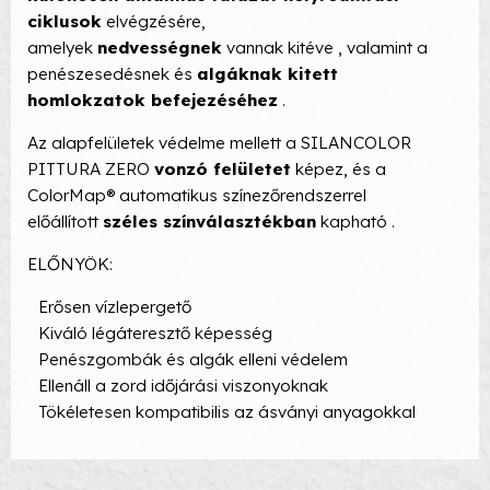
ciklusok
elvégzésére,
amelyek
nedvességnek
vannak kitéve , valamint a
penészesedésnek és
algáknak kitett
homlokzatok
befejezéséhez
.
Az alapfelületek védelme mellett a SILANCOLOR
PITTURA ZERO
vonzó felületet
képez, és a
ColorMap® automatikus színezőrendszerrel
előállított
széles színválasztékban
kapható .
ELŐNYÖK:
Erősen vízlepergető
Kiváló légáteresztő képesség
Penészgombák és algák elleni védelem
Ellenáll a zord időjárási viszonyoknak
Tökéletesen kompatibilis az ásványi anyagokkal