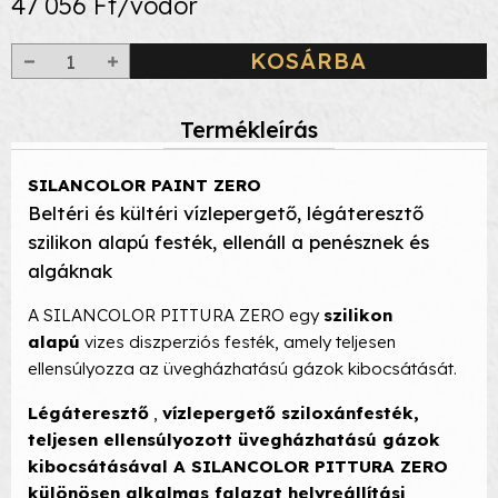
47 056 Ft/vödör
KOSÁRBA
Termékleírás
SILANCOLOR PAINT ZERO
Beltéri és kültéri vízlepergető, légáteresztő
szilikon alapú festék, ellenáll a penésznek és
algáknak
A SILANCOLOR PITTURA ZERO egy
szilikon
alapú
vizes diszperziós festék, amely teljesen
ellensúlyozza az üvegházhatású gázok kibocsátását.
Légáteresztő
,
vízlepergető sziloxánfesték,
teljesen ellensúlyozott üvegházhatású gázok
kibocsátásával A SILANCOLOR PITTURA ZERO
különösen alkalmas
falazat helyreállítási