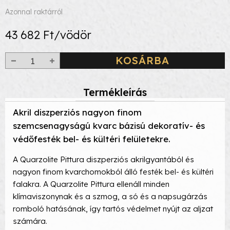
Azonnal raktárról
43 682 Ft/vödör
KOSÁRBA
Termékleírás
Akril diszperziós nagyon finom
szemcsenagyságú kvarc bázisú dekoratív- és
védőfesték bel- és kültéri felületekre.
A Quarzolite Pittura diszperziós akrilgyantából és
nagyon finom kvarchomokból álló festék bel- és kültéri
falakra. A Quarzolite Pittura ellenáll minden
klímaviszonynak és a szmog, a só és a napsugárzás
romboló hatásának, így tartós védelmet nyújt az aljzat
számára.