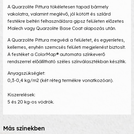
A Quarzolite Pittura tökéletesen tapad bármely
vakolatra, valamint meglévő, jól kötött és szilárd
festékre beltéri felhasználásra gipsz felületen előzetes
Malech vagy Quarzolite Base Coat alapozás után.
A Quarzolite Pittura megvédi a felületet, és egyenletes,
kellemes, enyhén szemcsés felületi megjelenést biztosít.
A festéket a ColorMap® automata színkeverő
rendszerrel előállítható széles színválasztékban készítik.
Anyagszükséglet:
0,3-0,4 kg/m2 (két réteg termékre vonatkozóan).
Kiszerelések:
5 és 20 kg-os vödrök.
Más színekben