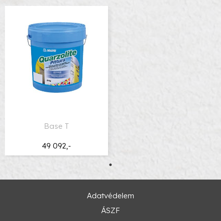
Base T
49 092,-
Adatvédelem
ÁSZF