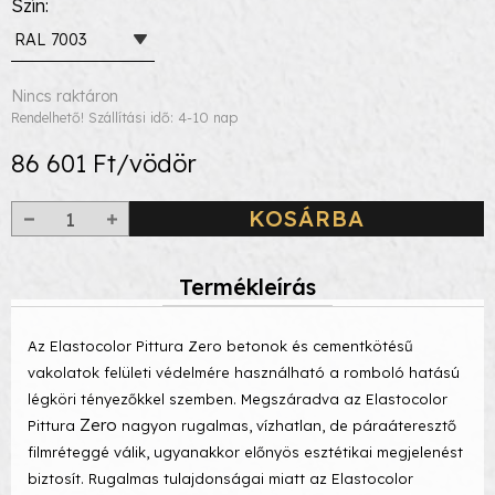
Szín
RAL 7003
Nincs raktáron
Rendelhető! Szállítási idő: 4-10 nap
86 601 Ft/vödör
KOSÁRBA
Termékleírás
Az Elastocolor Pittura Zero betonok és cementkötésű
vakolatok felületi védelmére használható a romboló hatású
légköri tényezőkkel szemben. Megszáradva az Elastocolor
Zero
Pittura
nagyon rugalmas, vízhatlan, de páraáteresztő
filmréteggé válik, ugyanakkor előnyös esztétikai megjelenést
biztosít. Rugalmas tulajdonságai miatt az Elastocolor