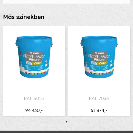
Más színekben
RAL 5015
RAL 7036
94 430,-
61 874,-