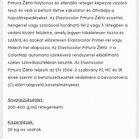
Zero
Pittura
folytonos és ellenálló réteget képezve vízzáró
teszi és védi a betont illetve vakolatot és áthidalja a
Zero
hajszálrepedéseket. Az Elastocolor Pittura
ecsettel,
hengerrel vagy szórással hordható fel 2 vagy 3 rétegben a
védeni kívánt felületre, amely legyen tökéletesen tiszta és
szilárd, és azokat előzetesen Elastocolor Primer-rel vagy
Zero
Malech-hel alapozza. Az Elastocolor Pittura
-t a
ColorMap automata színkeverő rendszerrel előállítható
széles színválasztékban készítik. Az Elastocolor
Zero
Pittura
teljesíti az EN 1504- 2 szabvány PI, MC és IR
elvek szerint a betonszerkezetek védelmére a bevonatokra
(C) előírt alapvető követelményeket.
Anyagszükséglet
200-400 g/m2 rétegenként.
Kiszerelések
20 kg-os vödrök.