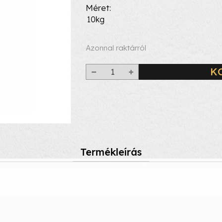
Méret
10kg
Azonnal raktárról
K
Termékleírás