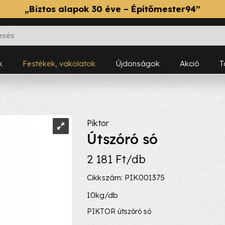
„Biztos alapok 30 éve – Építőmester94”
k
Festékek, vakolatok
Újdonságok
Akció
Piktor
Útszóró só
2 181 Ft/db
Cikkszám: PIK001375
10kg/db
PIKTOR útszóró só