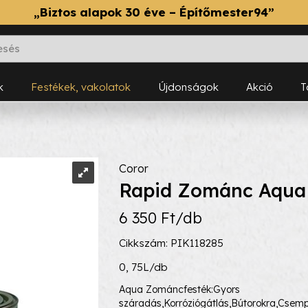
„Biztos alapok 30 éve – Építőmester94”
k
Festékek, vakolatok
Újdonságok
Akció
Coror
Rapid Zománc Aqua
6 350 Ft/db
Cikkszám: PIK118285
0, 75L/db
Aqua Zománcfesték:Gyors
száradás,Korróziógátlás,Bútorokra,Csem