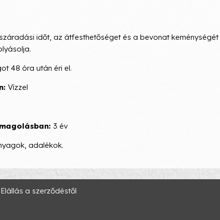
 száradási időt, az átfesthetőséget és a bevonat keménységét
lyásolja.
t 48 óra után éri el.
n:
Vízzel
somagolásban:
3 év
anyagok, adalékok.
Elállás a szerződéstől