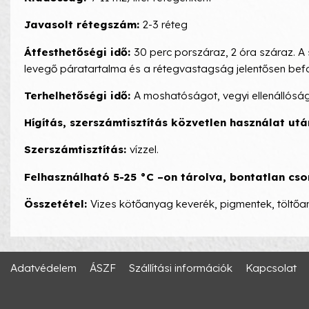
Javasolt rétegszám:
2-3 réteg
Átfesthetőségi idő:
30 perc porszáraz, 2 óra száraz. A
levegő páratartalma és a rétegvastagság jelentősen befo
Terhelhetőségi idő:
A moshatóságot, vegyi ellenállóságo
Hígítás, szerszámtisztítás közvetlen használat utá
Szerszámtisztítás:
vízzel.
Felhasználható 5-25 °C –on tárolva, bontatlan c
Összetétel:
Vizes kötőanyag keverék, pigmentek, töltő
Adatvédelem
ÁSZF
Szállítási információk
Kapcsolat