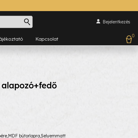
Bejelentkezés
0
Tájékoztató
Kapcsolat
 alapozó+fedő
pére,MDF bútorlapra,Selyemmatt