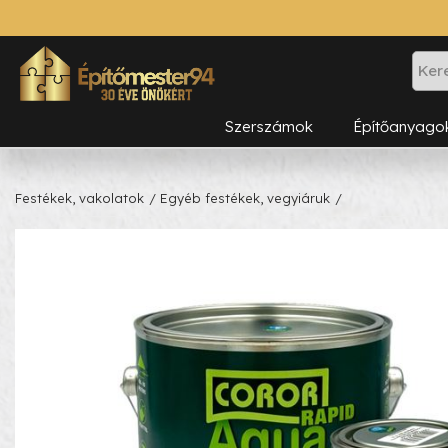
Szerszámok
Építőanyago
Festékek, vakolatok
/ Egyéb festékek, vegyiáruk
/