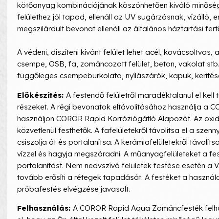
kötőanyag kombinációjának köszönhetően kiváló minőségű,
felülethez jól tapad, ellenáll az UV sugárzásnak, vízálló,
megszilárdult bevonat ellenáll az általános háztartási fertő
A védeni, díszíteni kívánt felület lehet acél, kovácsoltva
csempe, OSB, fa, zománcozott felület, beton, vakolat stb
függőleges csempeburkolata, nyílászárók, kapuk, kerítések
Előkészítés:
A festendő felületről maradéktalanul el kel
részeket. A régi bevonatok eltávolításához használja a 
használjon COROR Rapid Korróziógátló Alapozót. Az oxidál
közvetlenül festhetők. A fafelületekről távolítsa el a sze
csiszolja át és portalanítsa. A kerámiafelületekről távolít
vízzel és hagyja megszáradni. A műanyagfelületeket a fest
portalanítást. Nem nedvszívó felületek festése esetén a 
tovább erősíti a rétegek tapadását. A festéket a használa
próbafestés elvégzése javasolt.
Felhasználás:
A COROR Rapid Aqua Zománcfesték felhas