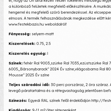
el, hogy az Ön által kezelt felület tökéletes minőségű le
a különböző felületek megfelelő előkészítésére. A munkál
hengerrel és megfelelő szóró berendezéssel. Az elcseppen
elmosni. A termék felhasználásának megkezdése előtt kérj
www.festekbazis.hu weboldalról!
Fényesség:
selyem-matt
Kiszerelések:
0.75, 2.5
Kiszerelés egység:
l
Színek:
fehér Ral 9003,szürke Ral 7035,ezüstszürke Ral 
6005,,Bársonybarack" 2024 Év színe,világosbarna Ral 80
Mousse" 2025 Év színe
Teljes száradási idő:
30 perc porszáraz, 2 óra száraz.
levegő páratartalma és a rétegvastagság jelentősen befo
Színezés:
Egyedi RAL színek felől érdeklődjön http://fe
Kiadósság:
9-11 m2/liter rétegenként