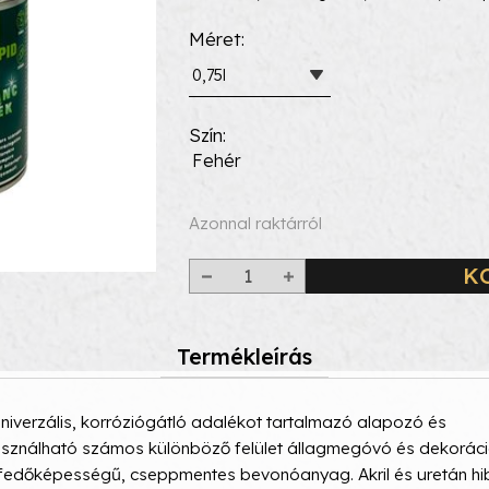
Méret
0,75l
Szín
Fehér
Azonnal raktárról
K
Termékleírás
erzális, korróziógátló adalékot tartalmazó alapozó és
használható számos különböző felület állagmegóvó és dekorác
 fedőképességű, cseppmentes bevonóanyag. Akril és uretán hi