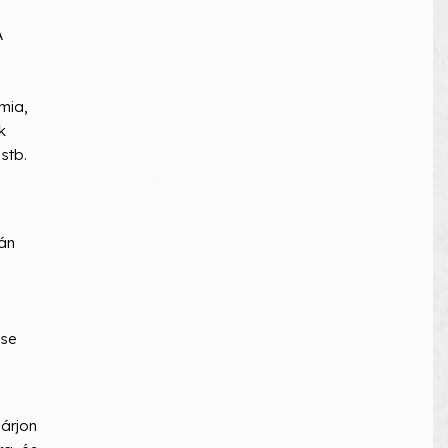
A
mia,
k
stb.
tán
ése
árjon