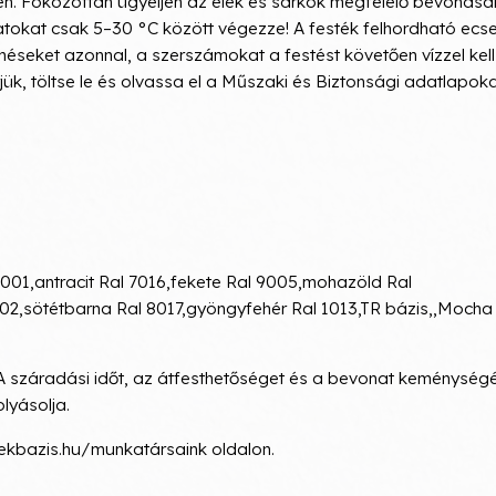
gyen. Fokozottan ügyeljen az élek és sarkok megfelelő bevonásá
atokat csak 5–30 °C között végezze! A festék felhordható ecset
éseket azonnal, a szerszámokat a festést követően vízzel kell
ük, töltse le és olvassa el a Műszaki és Biztonsági adatlapok
7001,antracit Ral 7016,fekete Ral 9005,mohazöld Ral
02,sötétbarna Ral 8017,gyöngyfehér Ral 1013,TR bázis,,Mocha
 A száradási időt, az átfesthetőséget és a bevonat keménységé
lyásolja.
stekbazis.hu/munkatársaink oldalon.