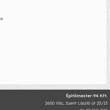
 a
Építőmester-94 Kft.
2600
Vác
,
Szent László út 23/13