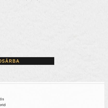
OSÁRBA
iós
brid