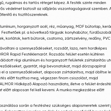
 rugalmas és tartós réteget képez. A festék szinte minden
 erős védelmet biztosít az időjárás viszontagságaival szemben. 
tlenítő és tisztítószereknek.
s, alumínium, horganyzott acél, réz, műanyag, MDF bútorlap, kerá
. Festhetőek pl. a következő tárgyak: konyhabútor, fürdőszobá
, korlátok, kerti bútorok, csatorna, zártszelvény, redőny, PVC 
l távolítani a szennyeződéseket, rozsdát, laza, nem hordképes
COROR Rapid Festéklemarót. Rozsdás felület esetén kültéren
ódott régi alumínium és horganyzott felületek zsírtalanítás u
nnyeződéseket, gyantát, régi bevonatokat, majd dörzspapírral
sa el a szennyeződéseket, alaposan zsírtalanítsa, majd öblítse le
és előtt tisztítsa meg, végezzen finom csiszolást, majd
VALMOR Hídképző Alapozó használata, illetve a felület érdesít
t előtt alaposan fel kell keverni. A munka megkezdése előtt
ználása során a festéshez szükséges alapismeretek szerint j