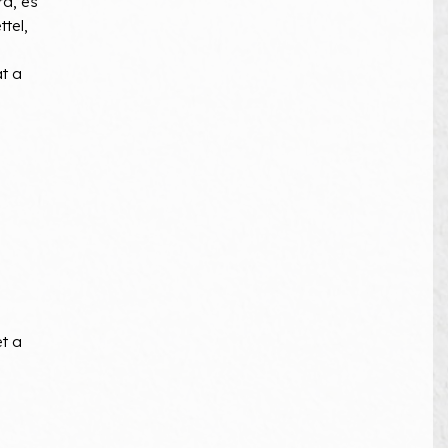
ra, és
tel,
at a
t a