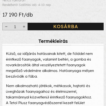
Nincs raktáron
Rendelhető! Szállítási idő: 4-10 nap
17 190 Ft/db
KOSÁRBA
Termékleírás
Külső, az időjárás hatásainak kitett, de földdel nem
érintkező faanyagok, valamint beltéri, a gomba és
rovarkárosítók által veszélyeztetett faanyagok
megelőző védelmére alkalmas. Hatóanyaga mélyen
beszívódik a fába.
Nem alkalmazható játékok, méhkasok, hajtató és
üvegházak faanyagaihoz és élelmiszerrel,
takarmánnyal közvetlenül érintkező faanyagokhoz.
A Tetol Plusz faanyagvédőszerrel kezelt felület