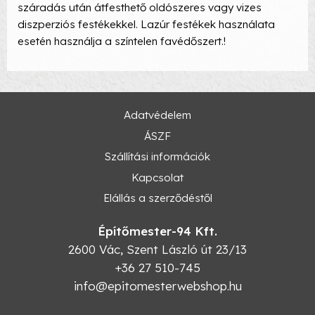
száradás után átfesthető oldószeres vagy vizes
diszperziós festékekkel. Lazúr festékek használata
esetén használja a színtelen favédőszert.!
Adatvédelem
ÁSZF
Szállítási információk
Kapcsolat
Elállás a szerződéstől
Építőmester-94 Kft.
2600
Vác
,
Szent László út 23/13
+36 27 510-745
info@epitomesterwebshop.hu